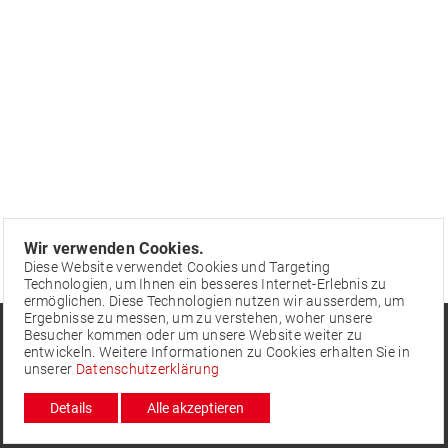
Wir verwenden Cookies.
Diese Website verwendet Cookies und Targeting
Technologien, um Ihnen ein besseres Internet-Erlebnis zu
ermöglichen. Diese Technologien nutzen wir ausserdem, um
Ergebnisse zu messen, um zu verstehen, woher unsere
BEGEM – Bernische
Aktuelles
Besucher kommen oder um unsere Website weiter zu
Pfuschi-Ordner
Kommunalverbände
entwickeln. Weitere Informationen zu Cookies erhalten Sie in
Freiberufliche Angebote
unserer
Datenschutzerklärung
info@begem.ch
V
ernehmlassungen
Details
Alle akzeptieren